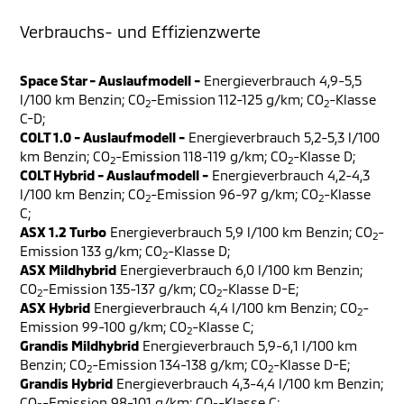
Verbrauchs- und Effizienzwerte
Space Star - Auslaufmodell -
Energieverbrauch 4,9-5,5
l/100 km Benzin; CO
-Emission 112-125 g/km; CO
-Klasse
2
2
C-D;
COLT 1.0 - Auslaufmodell -
Energieverbrauch 5,2-5,3 l/100
km Benzin; CO
-Emission 118-119 g/km; CO
-Klasse D;
2
2
COLT Hybrid - Auslaufmodell -
Energieverbrauch 4,2-4,3
l/100 km Benzin; CO
-Emission 96-97 g/km; CO
-Klasse
2
2
C;
ASX 1.2 Turbo
Energieverbrauch 5,9 l/100 km Benzin; CO
-
2
Emission 133 g/km; CO
-Klasse D;
2
ASX Mildhybrid
Energieverbrauch 6,0 l/100 km Benzin;
CO
-Emission 135-137 g/km; CO
-Klasse D-E;
2
2
ASX Hybrid
Energieverbrauch 4,4 l/100 km Benzin; CO
-
2
Emission 99-100 g/km; CO
-Klasse C;
2
Grandis Mildhybrid
Energieverbrauch 5,9-6,1 l/100 km
Benzin; CO
-Emission 134-138 g/km; CO
-Klasse D-E;
2
2
Grandis Hybrid
Energieverbrauch 4,3-4,4 l/100 km Benzin;
CO
-Emission 98-101 g/km; CO
-Klasse C;