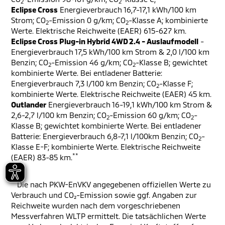
2
2
Eclipse Cross
Energieverbrauch 16,7-17,1 kWh/100 km
Strom; CO
-Emission 0 g/km; CO
-Klasse A; kombinierte
2
2
Werte. Elektrische Reichweite (EAER) 615-627 km.
Eclipse Cross Plug-in Hybrid 4WD 2.4 - Auslaufmodell
-
Energieverbrauch 17,5 kWh/100 km Strom & 2,0 l/100 km
Benzin; CO
-Emission 46 g/km; CO
-Klasse B; gewichtet
2
2
kombinierte Werte. Bei entladener Batterie:
Energieverbrauch 7,3 l/100 km Benzin; CO
-Klasse F;
2
kombinierte Werte. Elektrische Reichweite (EAER) 45 km.
Outlander
Energieverbrauch 16-19,1 kWh/100 km Strom &
2,6-2,7 l/100 km Benzin; CO
-Emission 60 g/km; CO
-
2
2
Klasse B; gewichtet kombinierte Werte. Bei entladener
Batterie: Energieverbrauch 6,8-7,1 l/100km Benzin; CO
-
2
Klasse E-F; kombinierte Werte. Elektrische Reichweite
**
(EAER) 83-85 km.
**
Die nach PKW-EnVKV angegebenen offiziellen Werte zu
Verbrauch und CO₂-Emission sowie ggf. Angaben zur
Reichweite wurden nach dem vorgeschriebenen
Messverfahren WLTP ermittelt. Die tatsächlichen Werte