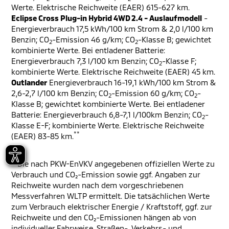
Werte. Elektrische Reichweite (EAER) 615-627 km.
Eclipse Cross Plug-in Hybrid 4WD 2.4 - Auslaufmodell
-
Energieverbrauch 17,5 kWh/100 km Strom & 2,0 l/100 km
Benzin; CO
-Emission 46 g/km; CO
-Klasse B; gewichtet
2
2
kombinierte Werte. Bei entladener Batterie:
Energieverbrauch 7,3 l/100 km Benzin; CO
-Klasse F;
2
kombinierte Werte. Elektrische Reichweite (EAER) 45 km.
Outlander
Energieverbrauch 16-19,1 kWh/100 km Strom &
2,6-2,7 l/100 km Benzin; CO
-Emission 60 g/km; CO
-
2
2
Klasse B; gewichtet kombinierte Werte. Bei entladener
Batterie: Energieverbrauch 6,8-7,1 l/100km Benzin; CO
-
2
Klasse E-F; kombinierte Werte. Elektrische Reichweite
**
(EAER) 83-85 km.
**
Die nach PKW-EnVKV angegebenen offiziellen Werte zu
Verbrauch und CO₂-Emission sowie ggf. Angaben zur
Reichweite wurden nach dem vorgeschriebenen
Messverfahren WLTP ermittelt. Die tatsächlichen Werte
zum Verbrauch elektrischer Energie / Kraftstoff, ggf. zur
Reichweite und den CO₂-Emissionen hängen ab von
individueller Fahrweise, Straßen-, Verkehrs- und