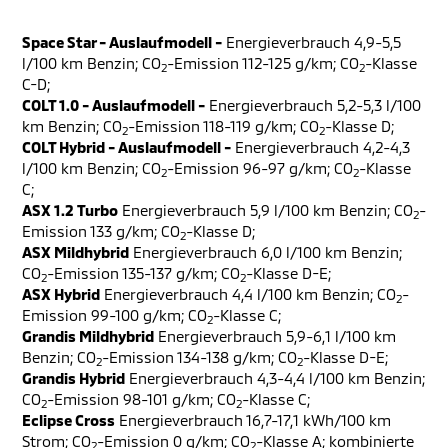
Space Star - Auslaufmodell -
Energieverbrauch 4,9-5,5
l/100 km Benzin; CO
-Emission 112-125 g/km; CO
-Klasse
2
2
C-D;
COLT 1.0 - Auslaufmodell -
Energieverbrauch 5,2-5,3 l/100
km Benzin; CO
-Emission 118-119 g/km; CO
-Klasse D;
2
2
COLT Hybrid - Auslaufmodell -
Energieverbrauch 4,2-4,3
l/100 km Benzin; CO
-Emission 96-97 g/km; CO
-Klasse
2
2
C;
ASX 1.2 Turbo
Energieverbrauch 5,9 l/100 km Benzin; CO
-
2
Emission 133 g/km; CO
-Klasse D;
2
ASX Mildhybrid
Energieverbrauch 6,0 l/100 km Benzin;
CO
-Emission 135-137 g/km; CO
-Klasse D-E;
2
2
ASX Hybrid
Energieverbrauch 4,4 l/100 km Benzin; CO
-
2
Emission 99-100 g/km; CO
-Klasse C;
2
Grandis Mildhybrid
Energieverbrauch 5,9-6,1 l/100 km
Benzin; CO
-Emission 134-138 g/km; CO
-Klasse D-E;
2
2
Grandis Hybrid
Energieverbrauch 4,3-4,4 l/100 km Benzin;
CO
-Emission 98-101 g/km; CO
-Klasse C;
2
2
Eclipse Cross
Energieverbrauch 16,7-17,1 kWh/100 km
Strom; CO
-Emission 0 g/km; CO
-Klasse A; kombinierte
2
2