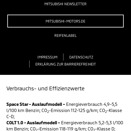
MITSUBISHI NEWSLETTER
MITSUBISHI-MOTORS.DE
REIFENLABEL
IMPRESSUM
DATENSCHUTZ
ERKLÄRUNG ZUR BARRIEREFREIHEIT
Verbrauchs- und Effizienzwerte
Space Star - Auslaufmodell -
Energieverbrauch 4,9-5,5
l/100 km Benzin; CO
-Emission 112-125 g/km; CO
-Klasse
2
2
C-D;
COLT 1.0 - Auslaufmodell -
Energieverbrauch 5,2-5,3 l/100
km Benzin; CO
-Emission 118-119 g/km; CO
-Klasse D;
2
2