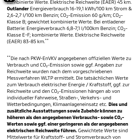
kombinierte Werte. Elektrische Reichweite (EAER) 45 km.
Outlander
Energieverbrauch 16-19,1 kWh/100 km Strom &
2,6-2,7 l/100 km Benzin; CO
-Emission 60 g/km; CO
-
2
2
Klasse B; gewichtet kombinierte Werte. Bei entladener
Batterie: Energieverbrauch 6,8-7,1 l/100km Benzin; CO
-
2
Klasse E-F; kombinierte Werte. Elektrische Reichweite
**
(EAER) 83-85 km.
**
Die nach PKW-EnVKV angegebenen offiziellen Werte zu
Verbrauch und CO₂-Emission sowie ggf. Angaben zur
Reichweite wurden nach dem vorgeschriebenen
Messverfahren WLTP ermittelt. Die tatsächlichen Werte
zum Verbrauch elektrischer Energie / Kraftstoff, ggf. zur
Reichweite und den CO₂-Emissionen hängen ab von
individueller Fahrweise, Straßen-, Verkehrs- und
Wetterbedingungen, Klimaanlageneinsatz etc.
Dies und
zusätzliche Ausstattungen sowie Zubehör können zu
höheren als den angegebenen Verbrauchs- sowie CO₂-
Werten sowie ggf. einer geringeren als der angegebenen
elektrischen Reichweite führen.
Gewichtete Werte sind
Mittelwerte für Kraftstoff- und Stromverbrauch von