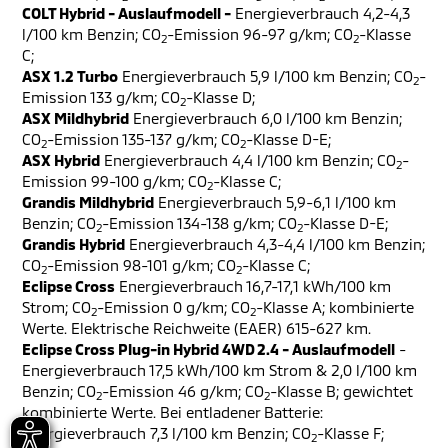
COLT Hybrid - Auslaufmodell -
Energieverbrauch 4,2-4,3
l/100 km Benzin; CO
-Emission 96-97 g/km; CO
-Klasse
2
2
C;
ASX 1.2 Turbo
Energieverbrauch 5,9 l/100 km Benzin; CO
-
2
Emission 133 g/km; CO
-Klasse D;
2
ASX Mildhybrid
Energieverbrauch 6,0 l/100 km Benzin;
CO
-Emission 135-137 g/km; CO
-Klasse D-E;
2
2
ASX Hybrid
Energieverbrauch 4,4 l/100 km Benzin; CO
-
2
Emission 99-100 g/km; CO
-Klasse C;
2
Grandis Mildhybrid
Energieverbrauch 5,9-6,1 l/100 km
Benzin; CO
-Emission 134-138 g/km; CO
-Klasse D-E;
2
2
Grandis Hybrid
Energieverbrauch 4,3-4,4 l/100 km Benzin;
CO
-Emission 98-101 g/km; CO
-Klasse C;
2
2
Eclipse Cross
Energieverbrauch 16,7-17,1 kWh/100 km
Strom; CO
-Emission 0 g/km; CO
-Klasse A; kombinierte
2
2
Werte. Elektrische Reichweite (EAER) 615-627 km.
Eclipse Cross Plug-in Hybrid 4WD 2.4 - Auslaufmodell
-
Energieverbrauch 17,5 kWh/100 km Strom & 2,0 l/100 km
Benzin; CO
-Emission 46 g/km; CO
-Klasse B; gewichtet
2
2
kombinierte Werte. Bei entladener Batterie:
Energieverbrauch 7,3 l/100 km Benzin; CO
-Klasse F;
2